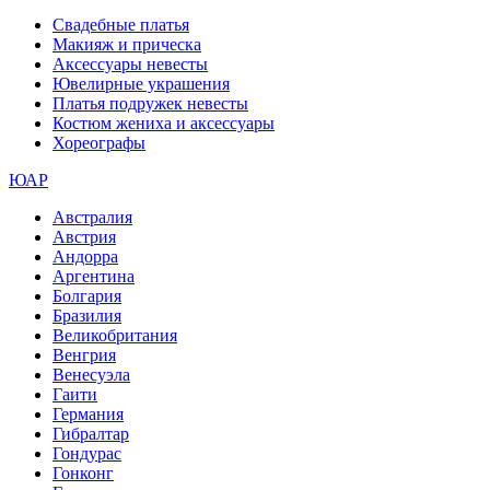
Свадебные платья
Макияж и прическа
Аксессуары невесты
Ювелирные украшения
Платья подружек невесты
Костюм жениха и аксессуары
Хореографы
ЮАР
Австралия
Австрия
Андорра
Аргентина
Болгария
Бразилия
Великобритания
Венгрия
Венесуэла
Гаити
Германия
Гибралтар
Гондурас
Гонконг