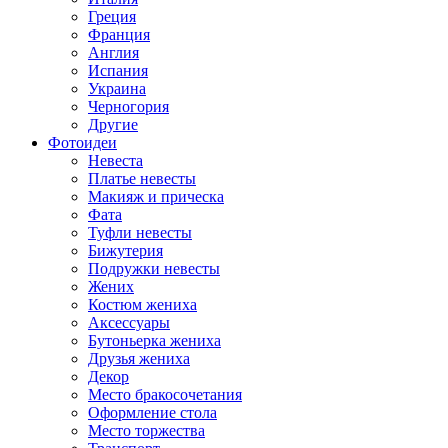
Греция
Франция
Англия
Испания
Украина
Черногория
Другие
Фотоидеи
Невеста
Платье невесты
Макияж и прическа
Фата
Туфли невесты
Бижутерия
Подружки невесты
Жених
Костюм жениха
Аксессуары
Бутоньерка жениха
Друзья жениха
Декор
Место бракосочетания
Оформление стола
Место торжества