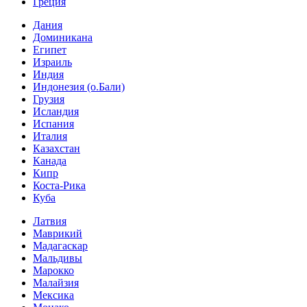
Греция
Дания
Доминикана
Египет
Израиль
Индия
Индонезия (о.Бали)
Грузия
Исландия
Испания
Италия
Казахстан
Канада
Кипр
Коста-Рика
Куба
Латвия
Маврикий
Мадагаскар
Мальдивы
Марокко
Малайзия
Мексика