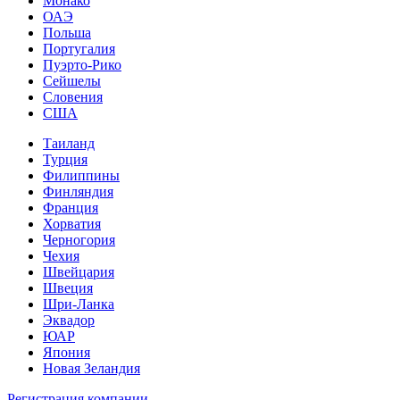
Монако
ОАЭ
Польша
Португалия
Пуэрто-Рико
Сейшелы
Словения
США
Таиланд
Турция
Филиппины
Финляндия
Франция
Хорватия
Черногория
Чехия
Швейцария
Швеция
Шри-Ланка
Эквадор
ЮАР
Япония
Новая Зеландия
Регистрация компании