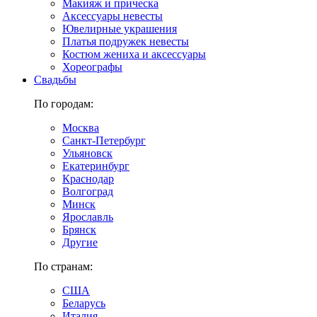
Макияж и прическа
Аксессуары невесты
Ювелирные украшения
Платья подружек невесты
Костюм жениха и аксессуары
Хореографы
Свадьбы
По городам:
Москва
Санкт-Петербург
Ульяновск
Екатеринбург
Краснодар
Волгоград
Минск
Ярославль
Брянск
Другие
По странам:
США
Беларусь
Италия