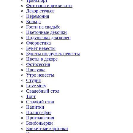
Транспорт
Фотозона и реквизиты
Декор стульев
Церемония
Кольца
Гости на свадьбе
Цветочные девочки
Подушечки для колец
Флористика
Букет невесты
Букеты подружек невесты
Цветы в декоре
Фотосессия
Прогулка
Утро невесты
Студия
Love story
Свадебный стол
Торт
Сладкий стол
Напитки
Полиграфия
Приглашения
Бонбоньерки
Банкетные карточки