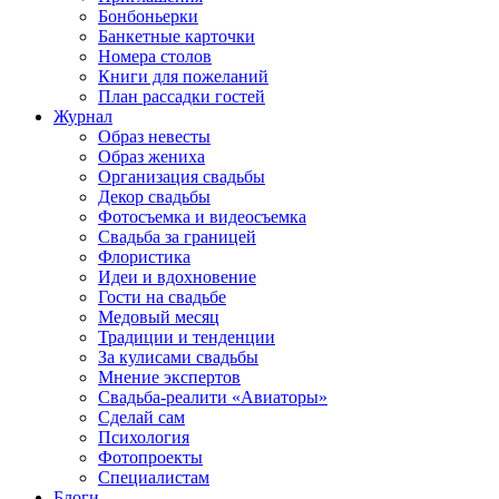
Бонбоньерки
Банкетные карточки
Номера столов
Книги для пожеланий
План рассадки гостей
Журнал
Образ невесты
Образ жениха
Организация свадьбы
Декор свадьбы
Фотосъемка и видеосъемка
Свадьба за границей
Флористика
Идеи и вдохновение
Гости на свадьбе
Медовый месяц
Традиции и тенденции
За кулисами свадьбы
Мнение экспертов
Свадьба-реалити «Авиаторы»
Сделай сам
Психология
Фотопроекты
Специалистам
Блоги