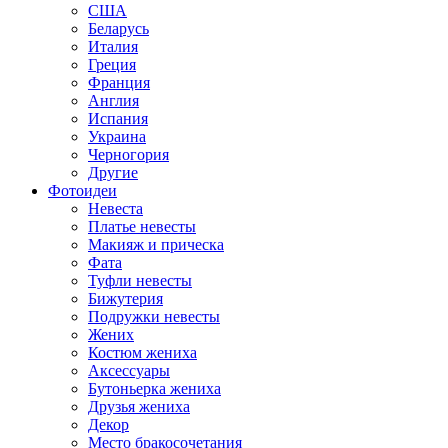
США
Беларусь
Италия
Греция
Франция
Англия
Испания
Украина
Черногория
Другие
Фотоидеи
Невеста
Платье невесты
Макияж и прическа
Фата
Туфли невесты
Бижутерия
Подружки невесты
Жених
Костюм жениха
Аксессуары
Бутоньерка жениха
Друзья жениха
Декор
Место бракосочетания